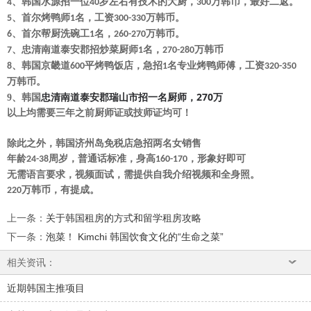
、韩国水源招一位
岁左右有技术的大厨，
万韩币，最好二返。
4
40
300
、首尔烤鸭师
名，工资
万韩币。
5
1
300-330
、首尔帮厨洗碗工
名，
万韩币。
6
1
260-270
、忠清南道泰安郡招炒菜厨师
名，
万韩币
7
1
270-280
、韩国京畿道
平烤鸭饭店，急招
名专业烤鸭师傅，工资
8
600
1
320-350
万韩币。
270
9、
韩国
忠清南道泰安郡瑞山市招一名厨师，
万
以上均需要三年之前厨师证或技师证均可！
除此之外，韩国济州岛免税店急招两名女销售
年龄
周岁，普通话标准，身高
，形象好即可
24-38
160-170
无需语言要求，视频面试，需提供自我介绍视频和全身照。
万韩币，有提成。
220
上一条
：
关于韩国租房的方式和留学租房攻略
下一条
：
泡菜！ Kimchi 韩国饮食文化的“生命之菜”
相关资讯：
近期韩国主推项目