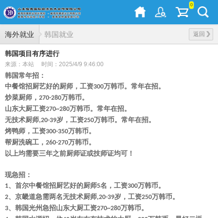
0
海外就业
韩国就业
返回
韩国项目有序进行
来源：本站
时间：2025/4/9 9:46:00
韩国常年招：
中餐馆招厨艺好的厨师，工资
万韩币。常年在招。
300
炒菜厨师，
万韩币。
270-280
山东大厨工资
万韩币。常年在招。
270~280
无技术厨师
岁，工资
万韩币。常年在招。
,20-39
250
烤鸭师，工资
万韩币。
300-350
帮厨洗碗工，
万韩币。
260-270
以上均需要三年之前厨师证或技师证均可！
现急招：
、首尔中餐馆招厨艺好的厨师
名，工资
万韩币。
1
5
300
、京畿道急需两名无技术厨师
岁，工资
万韩币。
2
,20-39
250
、韩国光州急招山东大厨工资
万韩币。
3
270~280