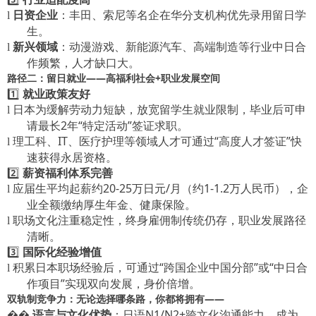
日资企业
：丰田、索尼等名企在华分支机构优先录用留日学
l
生。
新兴领域
：动漫游戏、新能源汽车、高端制造等行业中日合
l
作频繁，人才缺口大。
路径二：留日就业
——高福利社会+职业发展空间
1️⃣
就业政策友好
日本为缓解劳动力短缺，放宽留学生就业限制，毕业后可申
l
请最长
2年“特定活动”签证求职。
理工科、
IT、医疗护理等领域人才可通过“高度人才签证”快
l
速获得永居资格。
2️⃣
薪资福利体系完善
应届生平均起薪约
20-25万日元/月（约1-1.2万人民币），企
l
业全额缴纳厚生年金、健康保险。
职场文化注重稳定性，终身雇佣制传统仍存，职业发展路径
l
清晰。
3️⃣
国际化经验增值
积累日本职场经验后，可通过
“跨国企业中国分部”或“中日合
l
作项目”实现双向发展，身价倍增。
双轨制竞争力：无论选择哪条路，你都将拥有
——
��
语言与文化优势
：日语
N1/N2+跨文化沟通能力，成为