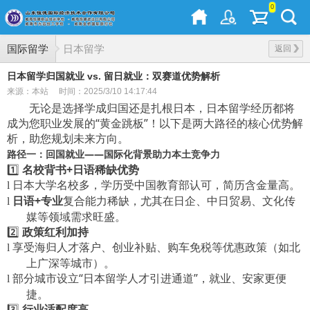
0
国际留学
日本留学
返回
日本留学归国就业 vs. 留日就业：双赛道优势解析
来源：本站
时间：2025/3/10 14:17:44
无论是选择学成归国还是扎根日本，日本留学经历都将
成为您职业发展的
“黄金跳板”！以下是两大路径的核心优势解
析，助您规划未来方向
。
路径一：回国就业
——国际化背景助力本土竞争力
1️⃣
名校背书
+日语稀缺优势
日本大学
学历受中国教育部认可，简历含金量高。
l
名校多，
日语
+专业
复合能力稀缺，尤其在日企、中日贸易、文化传
l
媒等领域需求旺盛。
2️⃣
政策红利加持
享受海归人才落户、创业补贴、购车免税等优惠政策（如北
l
上广深等城市）。
部分城市设立
“日本留学人才引进通道”，就业、安家更便
l
捷。
3️⃣
行业适配度高