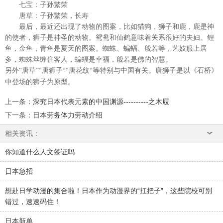
七宝：子孙繁荣
唐草：子孙繁荣，长寿
最后，最近还出现了动物的图案，比如猫狗，狮子和鹿，鹿是神
的使者，狮子是神圣的动物。鸳鸯和仙鹤意味着关系很好的夫妇。鲤
鱼，金鱼，青鱼是夏天的图案。蜘蛛、蝙蝠、般若等，艺妓服上居
多，蜘蛛丝缠住客人，蝙蝠是幸福，般若是佛的智慧。
另外
“唐草”
唐狮子
唐花纹
等特别与中国有关。唐狮子是以《石桥》
“
”“
”
中登场的狮子为原型。
上一条
：
深究日本代表元素的中国渊源----------之木屐
下一条
：
日本劳务体力劳动介绍
相关资讯：
你知道什么人文签证吗
日本急招
想赴日学动漫的集合啦！日本作为动漫界的“扛把子”，这些院校可别
错过，速速码住！
日本新单