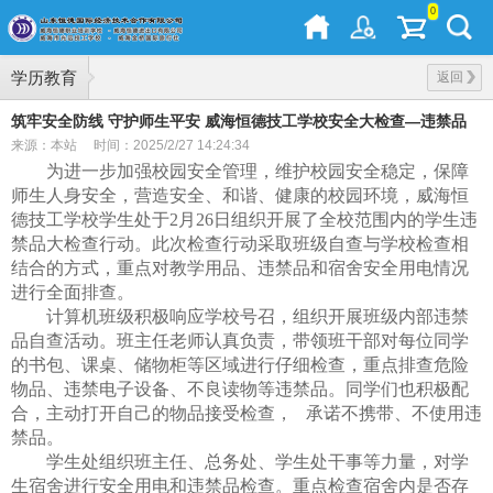
0
学历教育
返回
筑牢安全防线 守护师生平安 威海恒德技工学校安全大检查—违禁品
来源：本站
时间：2025/2/27 14:24:34
为进一步加强校园安全管理，维护校园安全稳定，保障
师生人身安全，营造安全、和谐、健康的校园环境，威海恒
德技工学校学生处于
2月26日组织开展了全校范围内的学生违
禁品大检查行动。此次检查行动采取班级自查与学校检查相
结合的方式，重点对教学用品、违禁品和宿舍安全用电情况
进行全面排查。
计算机班级积极响应学校号召，组织开展班级内部违禁
品自查活动。班主任老师认真负责，带领班干部对每位同学
的书包、课桌、储物柜等区域进行仔细检查，重点排查危险
物品、违禁电子设备、不良读物等违禁品。同学们也积极配
合，主动打开自己的物品接受检查，
承诺不携带、不使用违
禁品。
学生处组织班主任、总务处、学生处干事等力量，对学
生宿舍进行安全用电和违禁品检查。重点检查宿舍内是否存