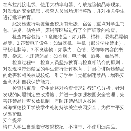
在私拉乱接电线、使用大功率电器、存放危险物品等现象。
对发现的安全隐患，检查人员当场进行整改，并对相关学生
进行批评教育。
此次检查行动覆盖全校所有班级、宿舍，重点对学生书
包、课桌、储物柜、床铺等区域进行了全面细致的检查。
检查内容包括：
1.危险物品：如刀具、棍棒、易燃易爆物
品等。2.违禁电子设备：如游戏机、手机（部分学校禁止）、
平板电脑等。3.不良读物：如暴力、色情、恐怖等内容的书
籍、杂志。4.违禁药品：如香烟、电子烟、酒类、毒品等。
检查过程中，检查人员坚持教育与检查相结合的原则，
对发现携带违禁品的学生进行批评教育，并耐心讲解违禁品
的危害和相关校规校纪，引导学生自觉抵制违禁品，增强安
全意识和自我保护能力。
检查结束后，学生处将对检查情况进行汇总分析，针对
发现的问题制定整改措施，并进一步加强校园安全管理，完
善违禁品排查长效机制，严防违禁品进入校园。
威海恒德技工学校学生处将持续关注校园安全，为师生平安
保驾护航！
安全提示：
请广大学生自觉遵守校规校纪，不携带、不使用违禁品。