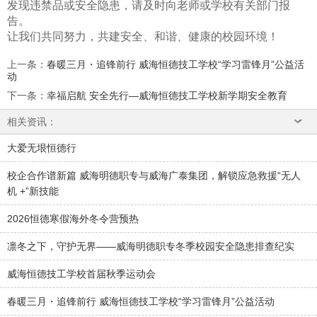
发现违禁品或安全隐患，请及时向老师或学校有关部门报
告。
让我们共同努力，共建安全、和谐、健康的校园环境！
上一条
：
春暖三月・追锋前行 威海恒德技工学校“学习雷锋月”公益活
动
下一条
：
幸福启航 安全先行—威海恒德技工学校新学期安全教育
相关资讯：
大爱无垠恒德行
校企合作谱新篇 威海明德职专与威海广泰集团，解锁应急救援“无人
机 +”新技能
2026恒德寒假海外冬令营预热
凛冬之下，守护无界——威海明德职专冬季校园安全隐患排查纪实
威海恒德技工学校首届秋季运动会
春暖三月・追锋前行 威海恒德技工学校“学习雷锋月”公益活动