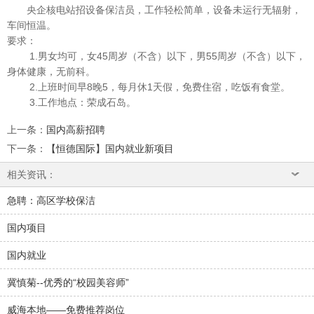
央企核电站招设备保洁员，工作轻松简单，设备未运行无辐射，
车间恒温。
要求：
1.男女均可，女45周岁（不含）以下，男55周岁（不含）以下，
身体健康，无前科。
2.上班时间早8晚5，每月休1天假，免费住宿，吃饭有食堂。
3.工作地点：荣成石岛。
上一条
：
国内高薪招聘
下一条
：
【恒德国际】国内就业新项目
相关资讯：
急聘：高区学校保洁
国内项目
国内就业
冀慎菊--优秀的“校园美容师”
威海本地——免费推荐岗位